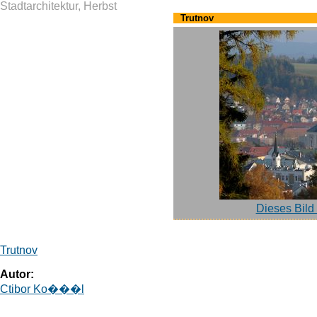
Stadtarchitektur, Herbst
Trutnov
Dieses Bild
Trutnov
Autor:
Ctibor Ko���l