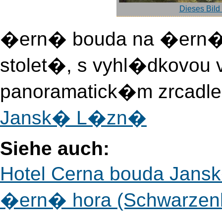
Dieses Bild
�ern� bouda na �ern
stolet�, s vyhl�dkovo
panoramatick�m zrcadle
Jansk� L�zn�
Siehe auch:
Hotel Cerna bouda Jan
�ern� hora (Schwarze