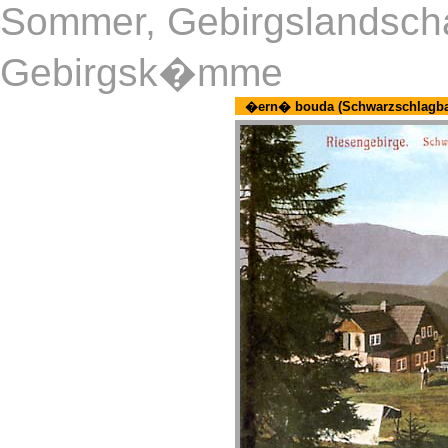
Sommer, Gebirgslandschaf
Gebirgsk�mme
�ern� bouda (Schwarzschlagb