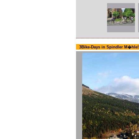
3Bike-Days in Spindler M�hle!