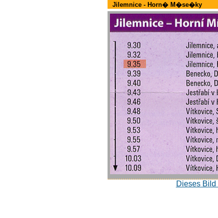
Jilemnice - Horn� M�se�ky
Dieses Bild