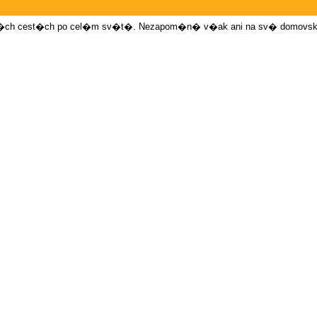
�ch cest�ch po cel�m sv�t�. Nezapom�n� v�ak ani na sv� domovs