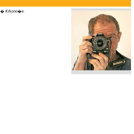
k� Krkono�e.