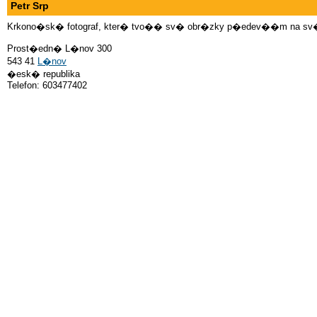
Petr Srp
Krkono�sk� fotograf, kter� tvo�� sv� obr�zky p�edev��m na sv
Prost�edn� L�nov 300
543 41
L�nov
�esk� republika
Telefon: 603477402