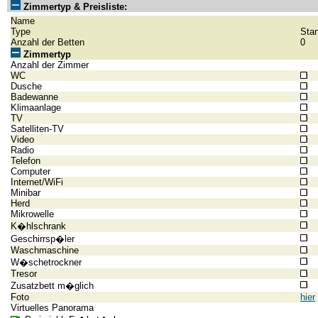
Zimmertyp & Preisliste:
Name
Type
Sta
Anzahl der Betten
0
Zimmertyp
Anzahl der Zimmer
WC
Dusche
Badewanne
Klimaanlage
TV
Satelliten-TV
Video
Radio
Telefon
Computer
Internet/WiFi
Minibar
Herd
Mikrowelle
K�hlschrank
Geschirrsp�ler
Waschmaschine
W�schetrockner
Tresor
Zusatzbett m�glich
Foto
hier
Virtuelles Panorama