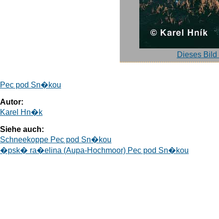
Dieses Bild
Pec pod Sn�kou
Autor:
Karel Hn�k
Siehe auch:
Schneekoppe Pec pod Sn�kou
�psk� ra�elina (Aupa-Hochmoor) Pec pod Sn�kou