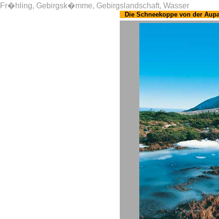
Fr�hling, Gebirgsk�mme, Gebirgslandschaft, Wasser
Die Schneekoppe von der Aupa