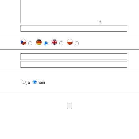
ja
nein