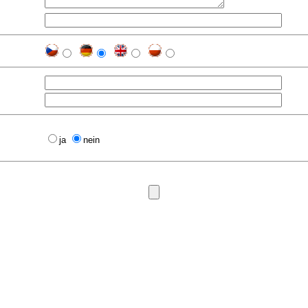
ja
nein