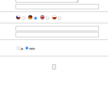
ja
nein