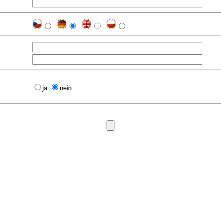
ja
nein