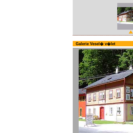
Galerie Vesel� v�let