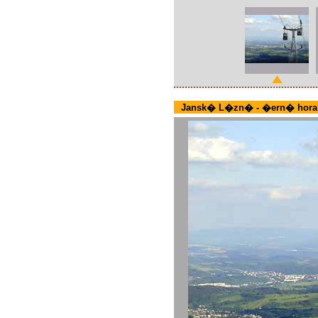
Jansk� L�zn� - �ern� hora