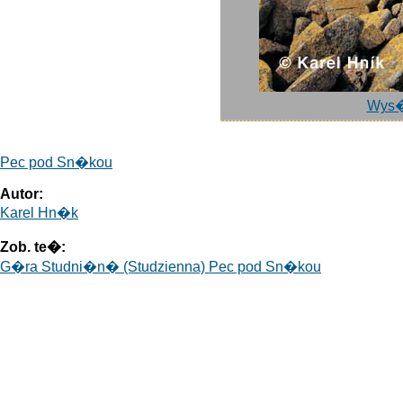
Wys�
Pec pod Sn�kou
Autor:
Karel Hn�k
Zob. te�:
G�ra Studni�n� (Studzienna) Pec pod Sn�kou