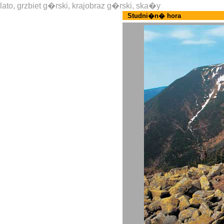
lato, grzbiet g�rski, krajobraz g�rski, ska�y
Studni�n� hora