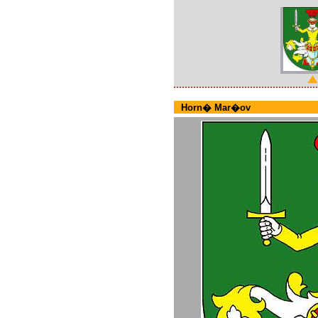
Horn� Mar�ov