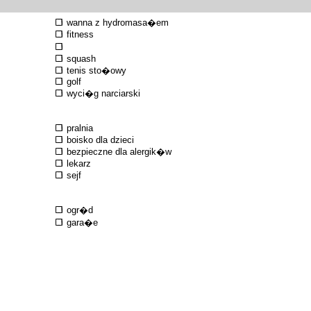
wanna z hydromasa�em
fitness
squash
tenis sto�owy
golf
wyci�g narciarski
pralnia
boisko dla dzieci
bezpieczne dla alergik�w
lekarz
sejf
ogr�d
gara�e