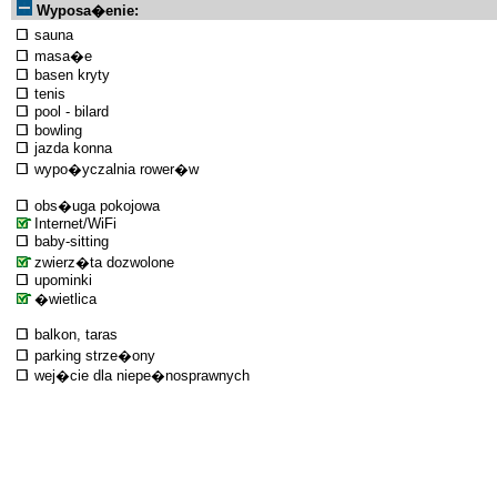
Wyposa�enie:
sauna
masa�e
basen kryty
tenis
pool - bilard
bowling
jazda konna
wypo�yczalnia rower�w
obs�uga pokojowa
Internet/WiFi
baby-sitting
zwierz�ta dozwolone
upominki
�wietlica
balkon, taras
parking strze�ony
wej�cie dla niepe�nosprawnych