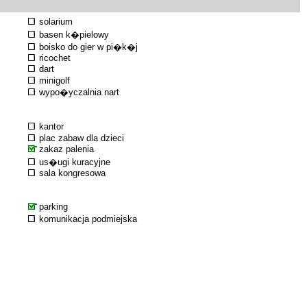
solarium
basen k�pielowy
boisko do gier w pi�k�j
ricochet
dart
minigolf
wypo�yczalnia nart
kantor
plac zabaw dla dzieci
zakaz palenia
us�ugi kuracyjne
sala kongresowa
parking
komunikacja podmiejska