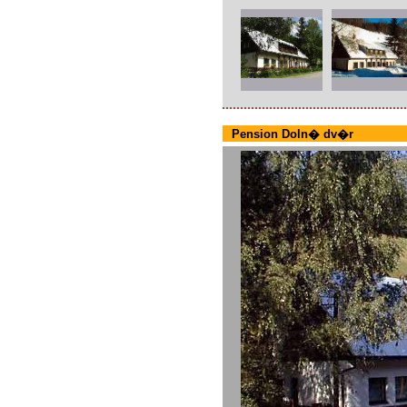
Pension Doln� dv�r