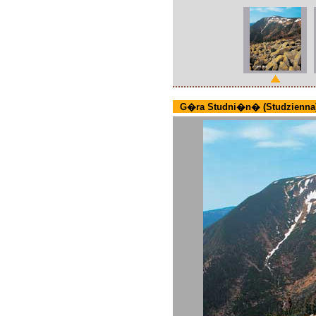
G�ra Studni�n� (Studzienna