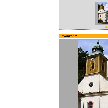
Zvonkohra