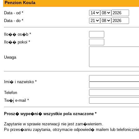
Penzion Koula
Data - od *
Data - do *
Ilo�� os�b *
Ilo�� pokoi *
Uwaga
Imi� i nazwisko *
Telefon
Tw�j e-mail *
Prosz� wype�ni� wszystkie pola oznaczone *
Zapytanie w sprawie rezerwacji nie jest zam�wieniem.
Po przes�aniu zapytania, otrzymacie odpowied� mailem lub telefoniczn