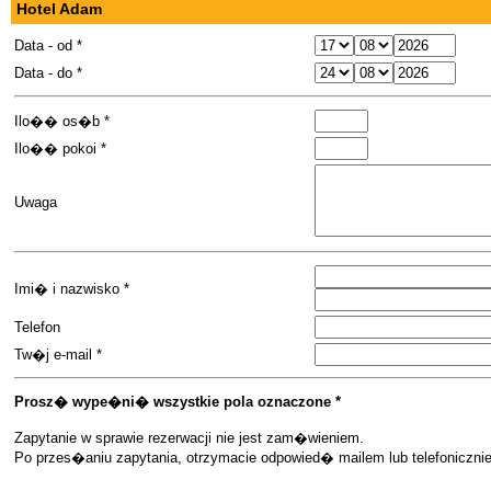
Hotel Adam
Data - od *
Data - do *
Ilo�� os�b *
Ilo�� pokoi *
Uwaga
Imi� i nazwisko *
Telefon
Tw�j e-mail *
Prosz� wype�ni� wszystkie pola oznaczone *
Zapytanie w sprawie rezerwacji nie jest zam�wieniem.
Po przes�aniu zapytania, otrzymacie odpowied� mailem lub telefoniczn