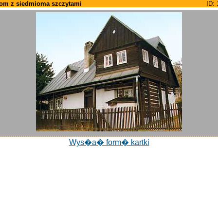
om z siedmioma szczytami
ID: 
Wys�a� form� kartki