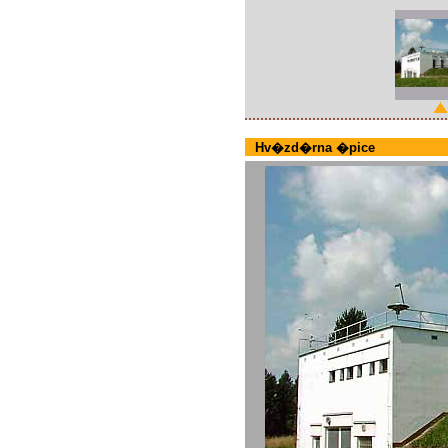
Hv�zd�rna �pice