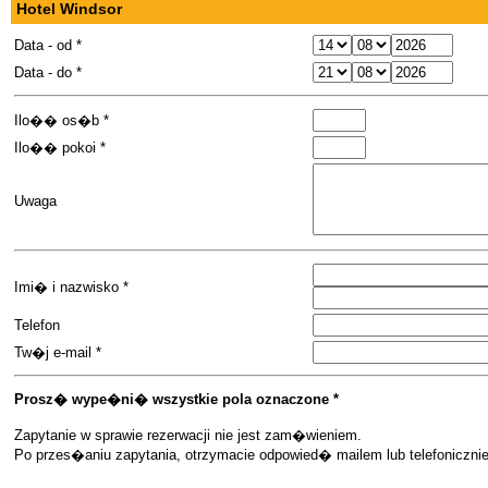
Hotel Windsor
Data - od *
Data - do *
Ilo�� os�b *
Ilo�� pokoi *
Uwaga
Imi� i nazwisko *
Telefon
Tw�j e-mail *
Prosz� wype�ni� wszystkie pola oznaczone *
Zapytanie w sprawie rezerwacji nie jest zam�wieniem.
Po przes�aniu zapytania, otrzymacie odpowied� mailem lub telefoniczn