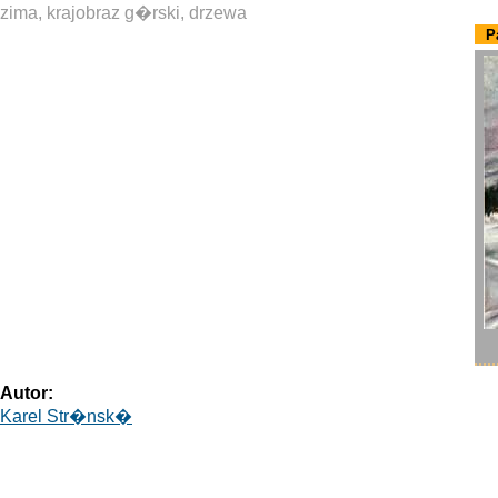
zima, krajobraz g�rski, drzewa
P
Autor:
Karel Str�nsk�