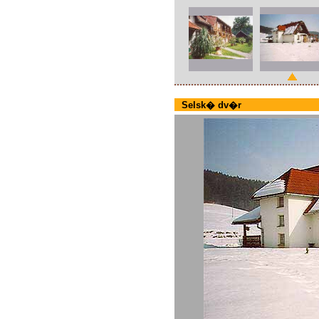
Selsk� dv�r