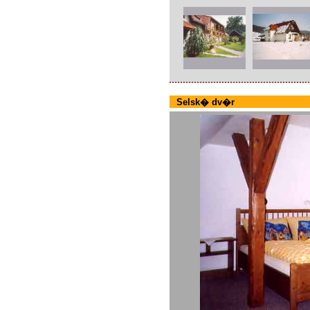
Selsk� dv�r