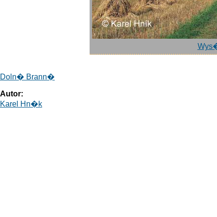
Wys�
Doln� Brann�
Autor:
Karel Hn�k