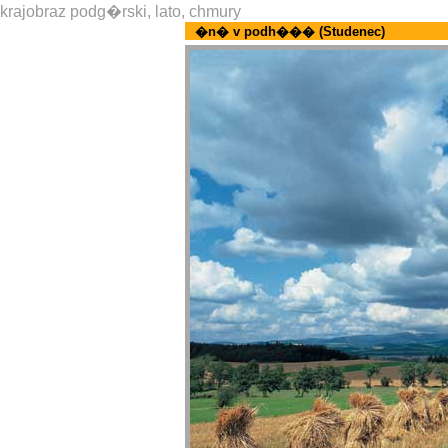
krajobraz podg�rski, lato, chmury
�n� v podh��� (Studenec)