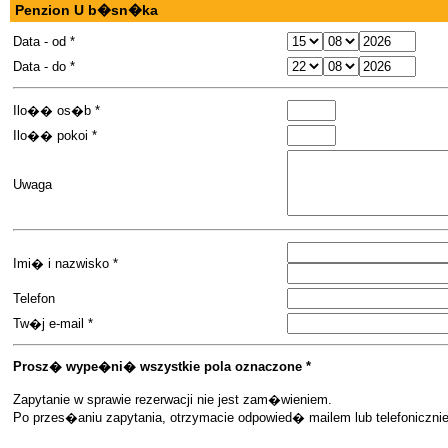
Penzion U b�sn�ka
Data - od *
Data - do *
Ilo�� os�b *
Ilo�� pokoi *
Uwaga
Imi� i nazwisko *
Telefon
Tw�j e-mail *
Prosz� wype�ni� wszystkie pola oznaczone *
Zapytanie w sprawie rezerwacji nie jest zam�wieniem.
Po przes�aniu zapytania, otrzymacie odpowied� mailem lub telefoniczn