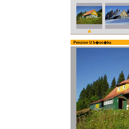
Penzion U b�sn�ka