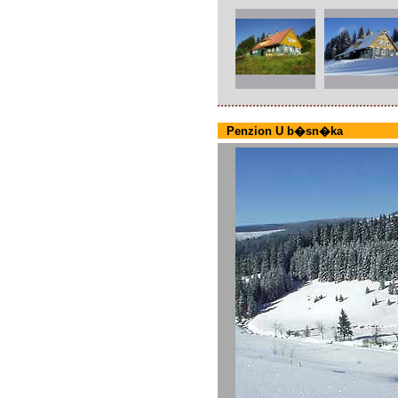
Penzion U b�sn�ka