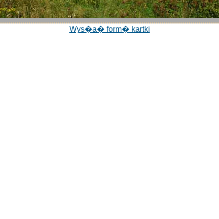
Wys�a� form� kartki