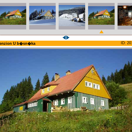
ID: 20
enzion U b�sn�ka