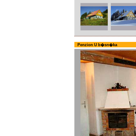
Penzion U b�sn�ka