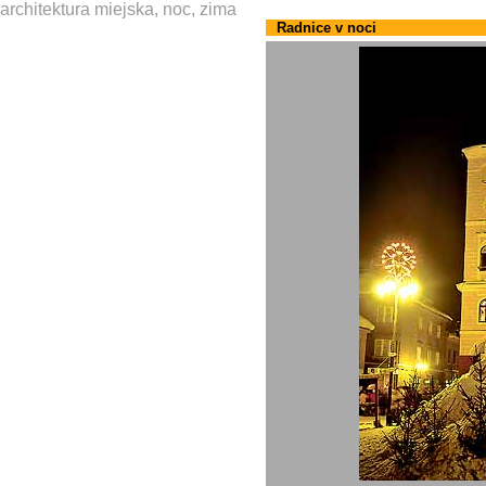
architektura miejska, noc, zima
Radnice v noci