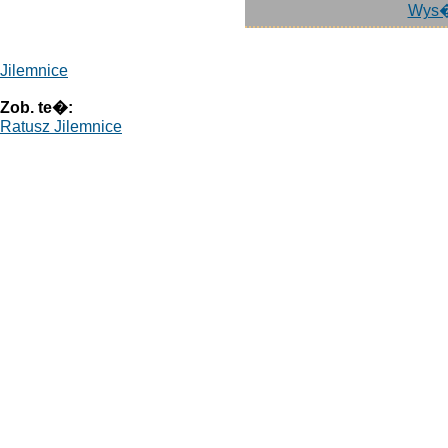
Wys�
Jilemnice
Zob. te�:
Ratusz Jilemnice