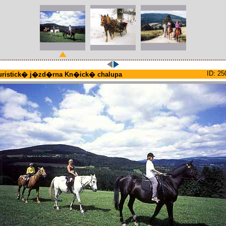
ID: 25
uristick� j�zd�rna Kn�ick� chalupa