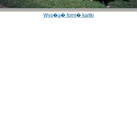
Wys�a� form� kartki