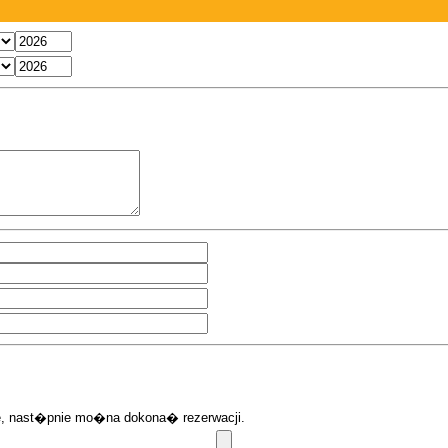
ie, nast�pnie mo�na dokona� rezerwacji.