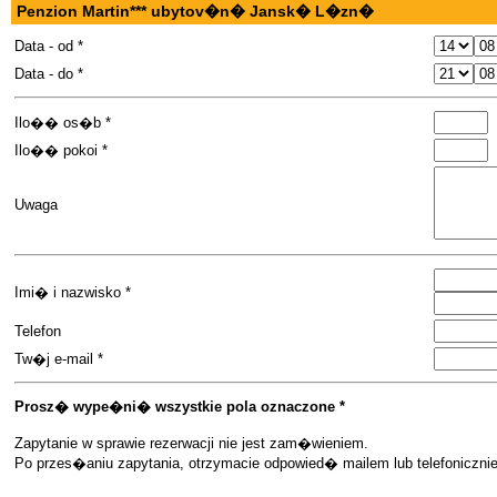
Penzion Martin*** ubytov�n� Jansk� L�zn�
Data - od *
Data - do *
Ilo�� os�b *
Ilo�� pokoi *
Uwaga
Imi� i nazwisko *
Telefon
Tw�j e-mail *
Prosz� wype�ni� wszystkie pola oznaczone *
Zapytanie w sprawie rezerwacji nie jest zam�wieniem.
Po przes�aniu zapytania, otrzymacie odpowied� mailem lub telefoniczn