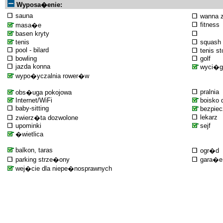
Wyposa�enie:
sauna
wanna 
fitness
masa�e
basen kryty
tenis
squash
pool - bilard
tenis 
bowling
golf
jazda konna
wyci�g 
wypo�yczalnia rower�w
pralnia
obs�uga pokojowa
Internet/WiFi
boisko d
baby-sitting
bezpiec
lekarz
zwierz�ta dozwolone
upominki
sejf
�wietlica
balkon, taras
ogr�d
parking strze�ony
gara�e
wej�cie dla niepe�nosprawnych