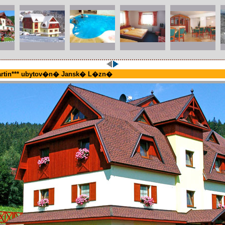
artin*** ubytov�n� Jansk� L�zn�