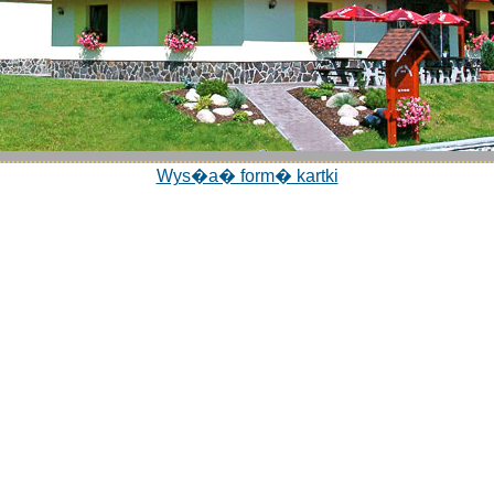
Wys�a� form� kartki