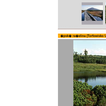
�psk� ra�elina (Torfowisko 