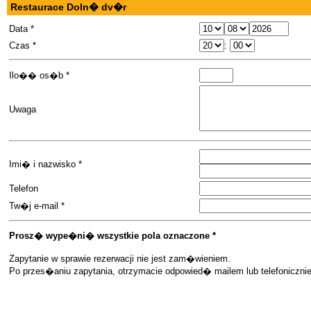
Restaurace Doln� dv�r
Data *
Czas *
:
Ilo�� os�b *
Uwaga
Imi� i nazwisko *
Telefon
Tw�j e-mail *
Prosz� wype�ni� wszystkie pola oznaczone *
Zapytanie w sprawie rezerwacji nie jest zam�wieniem.
Po przes�aniu zapytania, otrzymacie odpowied� mailem lub telefoniczn