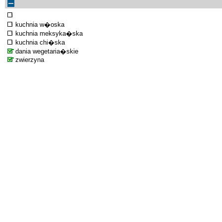
kuchnia w�oska
kuchnia meksyka�ska
kuchnia chi�ska
dania wegetaria�skie
zwierzyna