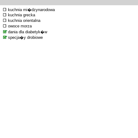
kuchnia mi�dzynarodowa
kuchnia grecka
kuchnia orientalna
owoce morza
dania dla diabetyk�w
specja�y drobiowe