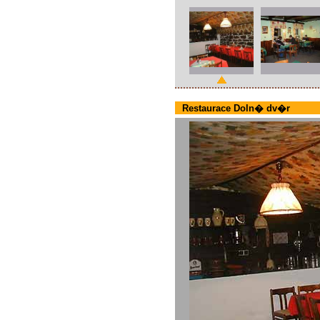
Restaurace Doln� dv�r