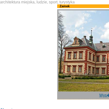
architektura miejska, ludzie, sport, turystyka
Zamek
Wys�