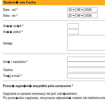
Rodinn� vila Fuchs
Data - od *
Data - do *
Ilo�� os�b *
Ilo�� pokoi *
Uwaga
Imi� i nazwisko *
Telefon
Tw�j e-mail *
Prosz� wype�ni� wszystkie pola oznaczone *
Zapytanie w sprawie rezerwacji nie jest zam�wieniem.
Po przes�aniu zapytania, otrzymacie odpowied� mailem lub telefoniczn