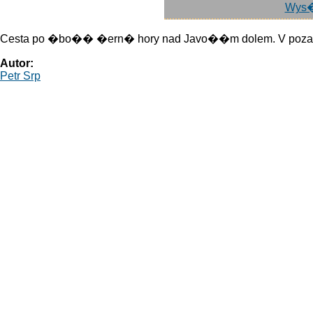
Wys�
Cesta po �bo�� �ern� hory nad Javo��m dolem. V poza
Autor:
Petr Srp