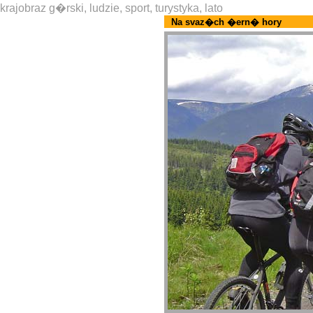
krajobraz g�rski, ludzie, sport, turystyka, lato
Na svaz�ch �ern� hory