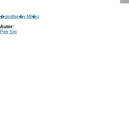
�pindler�v Ml�n
Autor:
Petr Srp