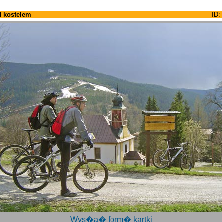
 kostelem
ID:
Wys�a� form� kartki