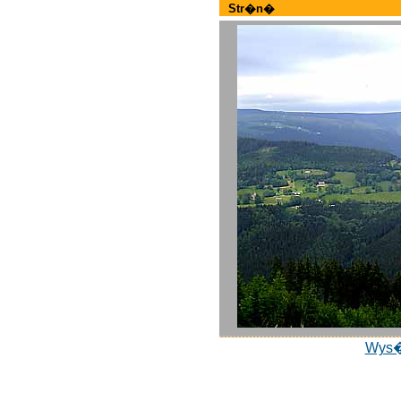
Str�n�
Wys�