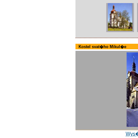
Kostel svat�ho Mikul�e
Wys�