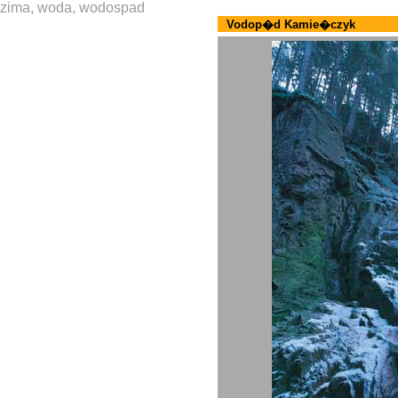
zima, woda, wodospad
Vodop�d Kamie�czyk