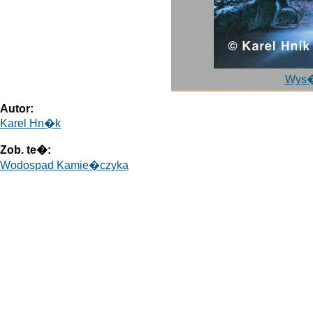
Wys�
Autor:
Karel Hn�k
Zob. te�:
Wodospad Kamie�czyka