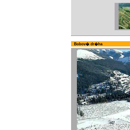
Bobov� dr�ha